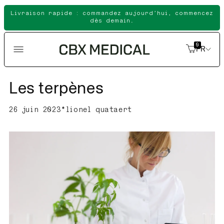
Ignorer
Livraison rapide : commandez aujourd’hui, commencez
et passer
dès demain.
au
contenu
0
FR
Les terpènes
26 juin 2023
*
lionel quataert