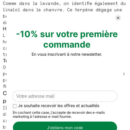
Comme dans la lavande, on identifie également du
linalol dans le chanvre. Ce terpène dégage une
belle odeur florale. Ce terpène est identifié
dans la variété Do si Dos.
Humulène
L’humulène est le terpène prédominant dans le
houblon. Il est également présent dans le
cannabis, la sauge ou encore le basilic. On le
trouve dans la variété Gelato.
Terpinolène
On trouve du terpinolène dans le romarin, les
pommes, les conifères et le chanvre. Ce terpène
produit une odeur d’herbes fraîches et de
fleurs. L’Amnesia Haze contient du terpinolène.
Comment les terpènes sont-ils extraits de la
plante de chanvre ?
Il convient en premier lieu de bien faire la
différence entre les terpènes et les
cannabinoïdes (CBD, THC, CBG, etc.). Ce sont
bien deux molécules produites par la même