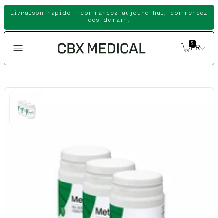
Ignorer
Livraison rapide : commandez aujourd’hui, commencez
et passer
dès demain.
au
contenu
0
FR