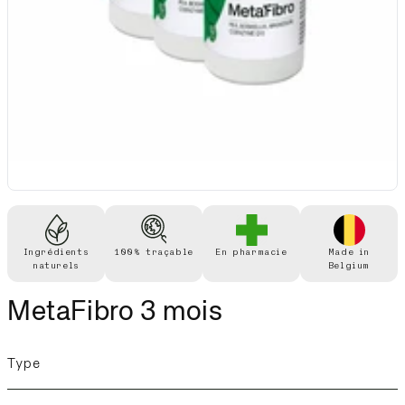
Ingrédients
100% traçable
En pharmacie
Made in
naturels
Belgium
MetaFibro 3 mois
Type