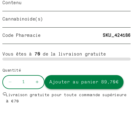
Contenu
Cannabinoide(s)
Code Pharmacie
SKU_424186
Vous êtes à
70
de la livraison gratuite
Quantité
Ajouter au panier 89,70€
Réduire
Augmenter
la
la
Livraison gratuite pour toute commande supérieure
quantité
quantité
à €70
de
de
MetaFibro
MetaFibro
3
3