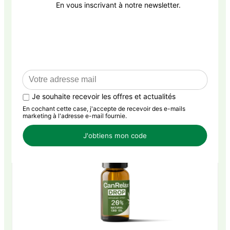
CanRelax Drop 10%
Huile
109,90€